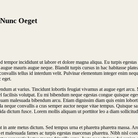
 Nunc Oeget
od tempor incididunt ut labore et dolore magna aliqua. Eu turpis egesta
augue mauris augue neque. Blandit turpis cursus in hac habitasse platea d
nvallis tellus id interdum velit. Pulvinar elementum integer enim neque.
 eget.
ndum at varius. Tincidunt lobortis feugiat vivamus at augue eget arcu.
acilisis volutpat. Eu mi bibendum neque egestas congue quisque egesta
s aliquam malesuada bibendum arcu. Etiam dignissim diam quis enim lobor
a neque convallis a cras semper auctor neque vitae tempus. Quisque sagi
ida dictum fusce. Lorem mollis aliquam ut porttitor leo a diam sollicit
iat in ante metus dictum. Sed tempus urna et pharetra pharetra massa. Ar
us et malesuada fames ac turpis egestas maecenas pharetra. Nibh nisl c