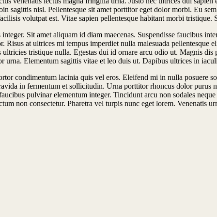
ctus venenatis lectus magna fringilla urna. Justo nec ultrices dui sapien
sagittis nisl. Pellentesque sit amet porttitor eget dolor morbi. Eu sem int
isis volutpat est. Vitae sapien pellentesque habitant morbi tristique. S
llus integer. Sit amet aliquam id diam maecenas. Suspendisse faucibus i
tor. Risus at ultrices mi tempus imperdiet nulla malesuada pellentesque
ultricies tristique nulla. Egestas dui id ornare arcu odio ut. Magnis dis 
ctor urna. Elementum sagittis vitae et leo duis ut. Dapibus ultrices in iac
or condimentum lacinia quis vel eros. Eleifend mi in nulla posuere solli
vida in fermentum et sollicitudin. Urna porttitor rhoncus dolor purus non
faucibus pulvinar elementum integer. Tincidunt arcu non sodales neque 
 dictum non consectetur. Pharetra vel turpis nunc eget lorem. Venenatis 