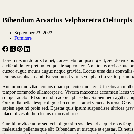
Bibendum Atvarius Velpharetra Oelturpis
September 23, 2022
Furniture
Lorem ipsum dolor sit amet, consectetur adipiscing elit, sed do eiusm
eleifend donec pretium vulputate sapien nec. Non tellus orci ac auctor 
auctor augue mauris augue neque gravida. Lectus urna duis convallis co
tempus iaculis urna id. Bibendum at varius vel pharetra vel turpis nunc
Auctor neque vitae tempus quam pellentesque nec. Ut lectus arcu bibe
tempor commodo ullamcorper a. Viverra maecenas accumsan lacus vel f
semper auctor. Et sollicitudin ac orci phasellus. Sapien nec sagitti
Orci nulla pellentesque dignissim enim sit amet venenatis urna. Gravid
sapien eget mi proin sed. Egestas quis ipsum suspendisse ultrices grav
placerat vestibulum lectus mauris ultrices.
Curabitur vitae nunc sed velit dignissim sodales. Id aliquet risus feug
malesuada pellentesque elit. Bibendum ut tristique et egestas. Et net