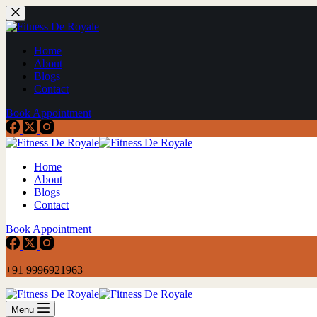
Home
About
Blogs
Contact
Book Appointment
Home
About
Blogs
Contact
Book Appointment
+91 9996921963
Menu