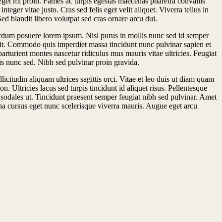
 eget mi proin. Fames ac turpis egestas maecenas pharetra convallis
eger vitae justo. Cras sed felis eget velit aliquet. Viverra tellus in
ed blandit libero volutpat sed cras ornare arcu dui.
nterdum posuere lorem ipsum. Nisl purus in mollis nunc sed id semper
 elit. Commodo quis imperdiet massa tincidunt nunc pulvinar sapien et
parturient montes nascetur ridiculus mus mauris vitae ultricies. Feugiat
ulis nunc sed. Nibh sed pulvinar proin gravida.
citudin aliquam ultrices sagittis orci. Vitae et leo duis ut diam quam
. Ultricies lacus sed turpis tincidunt id aliquet risus. Pellentesque
sodales ut. Tincidunt praesent semper feugiat nibh sed pulvinar. Amet
urna cursus eget nunc scelerisque viverra mauris. Augue eget arcu