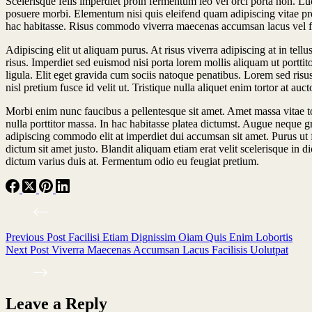
Scelerisque felis imperdiet proin fermentum leo vel orci porta non. Lu
posuere morbi. Elementum nisi quis eleifend quam adipiscing vitae proin 
hac habitasse. Risus commodo viverra maecenas accumsan lacus vel facil
Adipiscing elit ut aliquam purus. At risus viverra adipiscing at in te
risus. Imperdiet sed euismod nisi porta lorem mollis aliquam ut portti
ligula. Elit eget gravida cum sociis natoque penatibus. Lorem sed risus 
nisl pretium fusce id velit ut. Tristique nulla aliquet enim tortor at au
Morbi enim nunc faucibus a pellentesque sit amet. Amet massa vitae tort
nulla porttitor massa. In hac habitasse platea dictumst. Augue neque gra
adipiscing commodo elit at imperdiet dui accumsan sit amet. Purus ut 
dictum sit amet justo. Blandit aliquam etiam erat velit scelerisque in
dictum varius duis at. Fermentum odio eu feugiat pretium.
Previous
Post
Facilisi Etiam Dignissim Oiam Quis Enim Lobortis
Next
Post
Viverra Maecenas Accumsan Lacus Facilisis Uolutpat
Leave a Reply